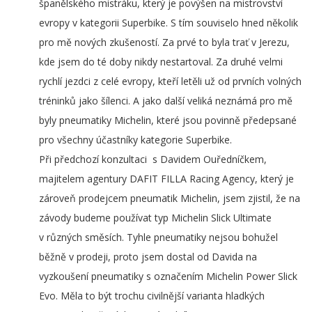
španělského mistráku, který je povýšen na mistrovství
evropy v kategorii Superbike. S tím souviselo hned několik
pro mě nových zkušeností. Za prvé to byla trať v Jerezu,
kde jsem do té doby nikdy nestartoval. Za druhé velmi
rychlí jezdci z celé evropy, kteří letěli už od prvních volných
tréninků jako šílenci. A jako další veliká neznámá pro mě
byly pneumatiky Michelin, které jsou povinně předepsané
pro všechny účastníky kategorie Superbike.
Při předchozí konzultaci s Davidem Ouředníčkem,
majitelem agentury DAFIT FILLA Racing Agency, který je
zároveň prodejcem pneumatik Michelin, jsem zjistil, že na
závody budeme používat typ Michelin Slick Ultimate
v různých směsích. Tyhle pneumatiky nejsou bohužel
běžně v prodeji, proto jsem dostal od Davida na
vyzkoušení pneumatiky s označením Michelin Power Slick
Evo. Měla to být trochu civilnější varianta hladkých