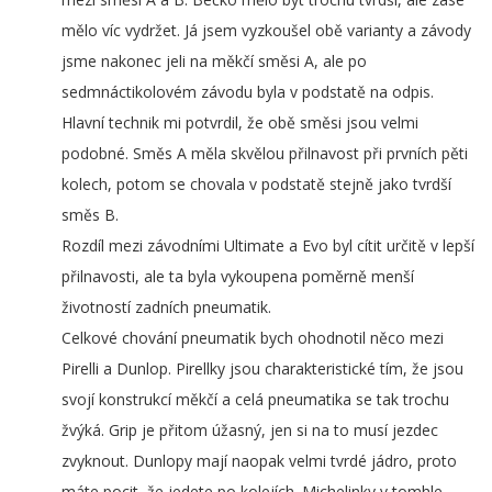
mělo víc vydržet. Já jsem vyzkoušel obě varianty a závody
jsme nakonec jeli na měkčí směsi A, ale po
sedmnáctikolovém závodu byla v podstatě na odpis.
Hlavní technik mi potvrdil, že obě směsi jsou velmi
podobné. Směs A měla skvělou přilnavost při prvních pěti
kolech, potom se chovala v podstatě stejně jako tvrdší
směs B.
Rozdíl mezi závodními Ultimate a Evo byl cítit určitě v lepší
přilnavosti, ale ta byla vykoupena poměrně menší
životností zadních pneumatik.
Celkové chování pneumatik bych ohodnotil něco mezi
Pirelli a Dunlop. Pirellky jsou charakteristické tím, že jsou
svojí konstrukcí měkčí a celá pneumatika se tak trochu
žvýká. Grip je přitom úžasný, jen si na to musí jezdec
zvyknout. Dunlopy mají naopak velmi tvrdé jádro, proto
máte pocit, že jedete po kolejích. Michelinky v tomhle