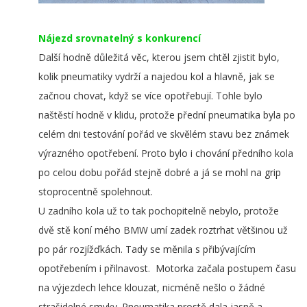
Nájezd srovnatelný s konkurencí
Další hodně důležitá věc, kterou jsem chtěl zjistit bylo,
kolik pneumatiky vydrží a najedou kol a hlavně, jak se
začnou chovat, když se více opotřebují. Tohle bylo
naštěstí hodně v klidu, protože přední pneumatika byla po
celém dni testování pořád ve skvělém stavu bez známek
výrazného opotřebení. Proto bylo i chování předního kola
po celou dobu pořád stejně dobré a já se mohl na grip
stoprocentně spolehnout.
U zadního kola už to tak pochopitelně nebylo, protože
dvě stě koní mého BMW umí zadek roztrhat většinou už
po pár rozjížďkách. Tady se měnila s přibývajícím
opotřebením i přilnavost. Motorka začala postupem času
na výjezdech lehce klouzat, nicméně nešlo o žádné
strašidelné smyky. Pneumatika prostě dala jasně a