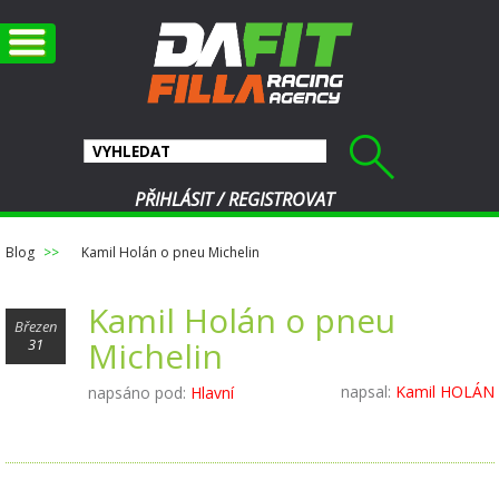
PŘIHLÁSIT
/
REGISTROVAT
Blog
Kamil Holán o pneu Michelin
Kamil Holán o pneu
Březen
Michelin
31
napsal:
Kamil HOLÁN
napsáno pod:
Hlavní