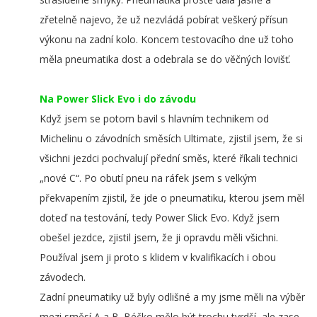
zřetelně najevo, že už nezvládá pobírat veškerý přísun
výkonu na zadní kolo. Koncem testovacího dne už toho
měla pneumatika dost a odebrala se do věčných lovišť.
Na Power Slick Evo i do závodu
Když jsem se potom bavil s hlavním technikem od
Michelinu o závodních směsích Ultimate, zjistil jsem, že si
všichni jezdci pochvalují přední směs, které říkali technici
„nové C“. Po obutí pneu na ráfek jsem s velkým
překvapením zjistil, že jde o pneumatiku, kterou jsem měl
doteď na testování, tedy Power Slick Evo. Když jsem
obešel jezdce, zjistil jsem, že ji opravdu měli všichni.
Používal jsem ji proto s klidem v kvalifikacích i obou
závodech.
Zadní pneumatiky už byly odlišné a my jsme měli na výběr
mezi směsí A a B. Béčko mělo být trochu tvrdší, ale zase