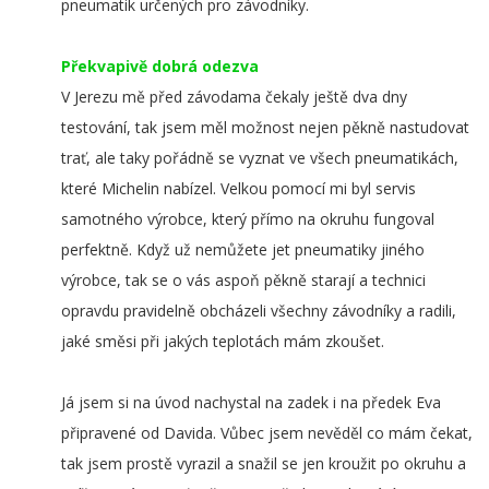
pneumatik určených pro závodníky.
Překvapivě dobrá odezva
V Jerezu mě před závodama čekaly ještě dva dny
testování, tak jsem měl možnost nejen pěkně nastudovat
trať, ale taky pořádně se vyznat ve všech pneumatikách,
které Michelin nabízel. Velkou pomocí mi byl servis
samotného výrobce, který přímo na okruhu fungoval
perfektně. Když už nemůžete jet pneumatiky jiného
výrobce, tak se o vás aspoň pěkně starají a technici
opravdu pravidelně obcházeli všechny závodníky a radili,
jaké směsi při jakých teplotách mám zkoušet.
Já jsem si na úvod nachystal na zadek i na předek Eva
připravené od Davida. Vůbec jsem nevěděl co mám čekat,
tak jsem prostě vyrazil a snažil se jen kroužit po okruhu a