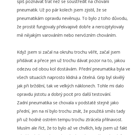
spíš poznávat trať než se soustředit na chování
pneumatik. Už po pár kolech jsem zjistil, že se
pneumatikám opravdu nevěnuju. To bylo z toho důvodu,
že prostě fungovaly překvapivě dobře a nerozptylovaly
mě nějakým varováním nebo nervózním chováním.
Když jsem si začal na okruhu trochu věřit, začal jsem
přidávat a přece jen už trochu dávat pozor na to, jakou
odezvu od obou kol dostávám. Přední pneumatika byla ve
všech situacích naprosto klidná a čitelná. Grip byl skvělý
jak při brždění, tak ve velkých náklonech. Tohle mi dalo
opravdu jistotu a dobrý pocit pro další testování.
Zadní pneumatika se chovala v podstatě stejně jako
přední, jen na ní bylo trochu znát, že použitá směs tady
při už hodně ostrém tempu trochu ztrácela přilnavost.
Musím ale říct, že to bylo až ve chvílích, kdy jsem už fakt