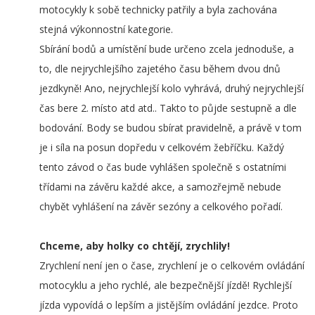
motocykly k sobě technicky patřily a byla zachována
stejná výkonnostní kategorie.
Sbírání bodů a umístění bude určeno zcela jednoduše, a
to, dle nejrychlejšího zajetého času během dvou dnů
jezdkyně! Ano, nejrychlejší kolo vyhrává, druhý nejrychlejší
čas bere 2. místo atd atd.. Takto to půjde sestupně a dle
bodování. Body se budou sbírat pravidelně, a právě v tom
je i síla na posun dopředu v celkovém žebříčku. Každý
tento závod o čas bude vyhlášen společně s ostatními
třídami na závěru každé akce, a samozřejmě nebude
chybět vyhlášení na závěr sezóny a celkového pořadí.
Chceme, aby holky co chtějí, zrychlily!
Zrychlení není jen o čase, zrychlení je o celkovém ovládání
motocyklu a jeho rychlé, ale bezpečnější jízdě! Rychlejší
jízda vypovídá o lepším a jistějším ovládání jezdce. Proto