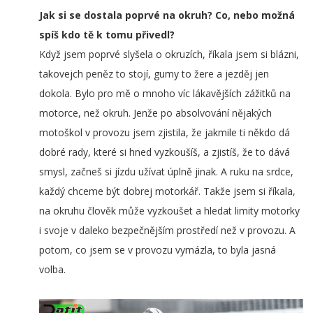
Jak si se dostala poprvé na okruh? Co, nebo možná
spíš kdo tě k tomu přivedl?
Když jsem poprvé slyšela o okruzích, říkala jsem si blázni,
takovejch peněz to stojí, gumy to žere a jezděj jen
dokola. Bylo pro mě o mnoho víc lákavějších zážitků na
motorce, než okruh. Jenže po absolvování nějakých
motoškol v provozu jsem zjistila, že jakmile ti někdo dá
dobré rady, které si hned vyzkoušíš, a zjistíš, že to dává
smysl, začneš si jízdu užívat úplně jinak. A ruku na srdce,
každý chceme být dobrej motorkář. Takže jsem si říkala,
na okruhu člověk může vyzkoušet a hledat limity motorky
i svoje v daleko bezpečnějším prostředí než v provozu. A
potom, co jsem se v provozu vymázla, to byla jasná
volba.