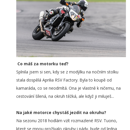
Co máš za motorku teď?
Splnila jsem si sen, kdy se z modýlku na nočním stolku
stala dospělá Aprilia RSV Factory. Byla to koupě od
kamaráda, co se neodmítá. Ona je vlastně k ničemu, na
cestování šílená, na okruh těžká, ale když ji miluješ...
Na jaké motorce chystáš jezdit na okruhu?
Na sezonu 2018 hodlám vzít rozmazlené RSV. Tuono,
které se mnou prožívalo okruhy i pády, bude od ledna