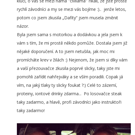
kluci, o vás se mezi náma "civilama" říkali, že jste prostě
rychlí závodníci a my se mezi vás bojíme :).. jenže letos,
potom co jsem zkusila „Dafity“ jsem musela změnit
názor.
Byla jsem sama s motorkou a dodávkou a jela jsem k
vám s tím, že mi prostě někdo pomůže. Dostala jsem již
nějaké doporučení. A to jsem netušila, jak moc mi
promícháte krev v žilách :) Nejenom, že jsem si díky vám
a vaší přezouvačce zkusila poprvé slicky, taky jste mi
pomohli zařídit nahřejváky a se vším poradili. Copak já
vím, na jaký tlaky ty slicky foukat ?:) Celé to zázemí,
proteiny, iontové drinky zdarma... Po losovačce steak
taky zadarmo, a hlavě, profi závodníci jako instruktoři
taky zadarmo!