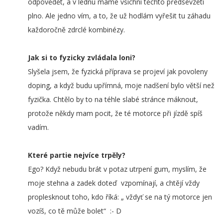
odpovědět, a v lednu máme všichni těchto předsevzetí
plno. Ale jedno vím, a to, že už hodlám vyřešit tu záhadu
každoročně zdrclé kombinézy.
Jak si to fyzicky zvládala loni?
Slyšela jsem, že fyzická příprava se projeví jak povoleny
doping, a když budu upřímná, moje nadšení bylo větší než
fyzička. Chtělo by to na téhle slabé stránce máknout,
protože někdy mam pocit, že té motorce při jízdě spíš
vadím.
Které partie nejvíce trpěly?
Ego? Když nebudu brát v potaz utrpení gum, myslím, že
moje stehna a zadek doteď vzpomínají, a chtějí vždy
proplesknout toho, kdo říká: „ vždyť se na tý motorce jen
vozíš, co tě může bolet“ :- D