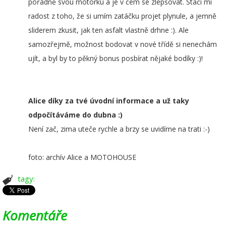
pořádně svou motorku a je v čem se zlepšovat. Stačí mi
radost z toho, že si umím zatáčku projet plynule, a jemně
sliderem zkusit, jak ten asfalt vlastně drhne :). Ale
samozřejmě, možnost bodovat v nové třídě si nenechám
ujít, a byl by to pěkný bonus posbírat nějaké bodíky :)!
Alice díky za tvé úvodní informace a už taky
odpočítáváme do dubna :)
Není zač, zima uteče rychle a brzy se uvidíme na trati :-)
foto: archív Alice a MOTOHOUSE
tagy:
Komentáře