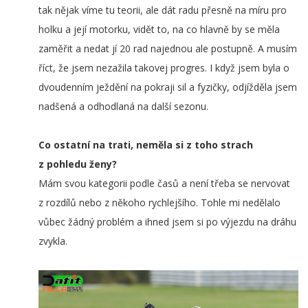
tak nějak víme tu teorii, ale dát radu přesně na míru pro
holku a její motorku, vidět to, na co hlavně by se měla
zaměřit a nedat jí 20 rad najednou ale postupně. A musím
říct, že jsem nezažila takovej progres. I když jsem byla o
dvoudenním ježdění na pokraji sil a fyzičky, odjížděla jsem
nadšená a odhodlaná na další sezonu.
Co ostatní na trati, neměla si z toho strach
z pohledu ženy?
Mám svou kategorii podle časů a není třeba se nervovat
z rozdílů nebo z někoho rychlejšího. Tohle mi nedělalo
vůbec žádný problém a ihned jsem si po výjezdu na dráhu
zvykla.