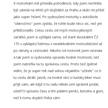
K motorkám mě přivedla pohodlnost, kdy jsem nechtěla
být závislá na MHD při dojíždění za Prahu a skútr mi přišel
jako super řešení. Po vyzkoušení motorky v autoškole
"obkročmo" jsem zjistila, že tohle bude něco víc, než jen
přibližovadlo. Celou cestu od mých motocyklových
začátků jsem si vyšlápla sama, od staré dvoutaktní ČZ
175 s vyklápěcí helmou v neadekvátním motooblečení až
po okruhy a cestování. Nikoho od motorek jsem neznala
a tak jsem si vyzkoušela opravdu hodně možností, než
jsem natrefila na tu správnou cestu. Proto teď zpětně
vidím, že je super mít nad sebou nějakého "učitele" co ti
tu cestu zkrátí. Jasně, na hodně věcí si každej biker musí
přijít sám, ale když ti tu radu někdo umí správně podat,
ušetří ti spoustu času a tím pádem peněz, benzínu a gum,
než k tomu dojdeš třeba sám.