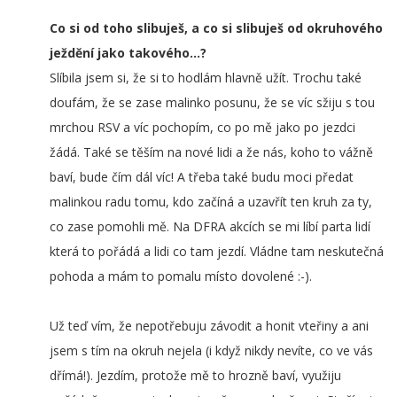
Co si od toho slibuješ, a co si slibuješ od okruhového
ježdění jako takového...?
Slíbila jsem si, že si to hodlám hlavně užít. Trochu také
doufám, že se zase malinko posunu, že se víc sžiju s tou
mrchou RSV a víc pochopím, co po mě jako po jezdci
žádá. Také se těším na nové lidi a že nás, koho to vážně
baví, bude čím dál víc! A třeba také budu moci předat
malinkou radu tomu, kdo začíná a uzavřít ten kruh za ty,
co zase pomohli mě. Na DFRA akcích se mi líbí parta lidí
která to pořádá a lidi co tam jezdí. Vládne tam neskutečná
pohoda a mám to pomalu místo dovolené :-).
Už teď vím, že nepotřebuju závodit a honit vteřiny a ani
jsem s tím na okruh nejela (i když nikdy nevíte, co ve vás
dřímá!). Jezdím, protože mě to hrozně baví, využiju