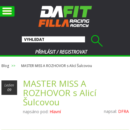
PŘIHLÁSIT
/
REGISTROVAT
Blog
MASTER MISS A ROZHOVOR s Alicí Šulcovou
MASTER MISS A
Leden
ROZHOVOR s Alicí
09
Šulcovou
napsal:
DFRA
napsáno pod:
Hlavní