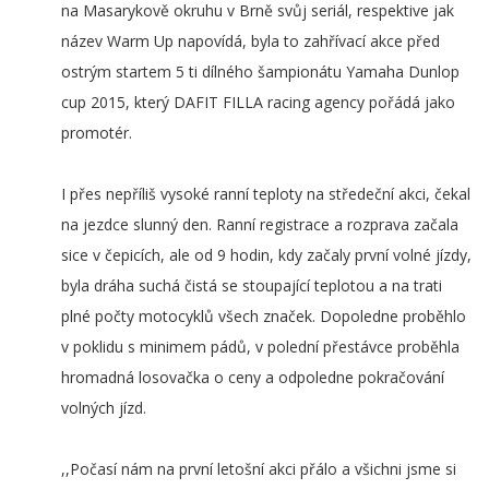
na Masarykově okruhu v Brně svůj seriál, respektive jak
název Warm Up napovídá, byla to zahřívací akce před
ostrým startem 5 ti dílného šampionátu Yamaha Dunlop
cup 2015, který DAFIT FILLA racing agency pořádá jako
promotér.
I přes nepříliš vysoké ranní teploty na středeční akci, čekal
na jezdce slunný den. Ranní registrace a rozprava začala
sice v čepicích, ale od 9 hodin, kdy začaly první volné jízdy,
byla dráha suchá čistá se stoupající teplotou a na trati
plné počty motocyklů všech značek. Dopoledne proběhlo
v poklidu s minimem pádů, v polední přestávce proběhla
hromadná losovačka o ceny a odpoledne pokračování
volných jízd.
,,Počasí nám na první letošní akci přálo a všichni jsme si