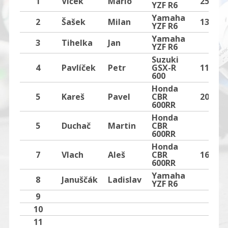
1
Vlček
Mario
25
YZF R6
Yamaha
2
Šašek
Milan
13
YZF R6
Yamaha
3
Tihelka
Jan
YZF R6
Suzuki
4
Pavlíček
Petr
GSX-R
11
600
Honda
5
Kareš
Pavel
CBR
20
600RR
Honda
5
Duchač
Martin
CBR
600RR
Honda
7
Vlach
Aleš
CBR
16
600RR
Yamaha
8
Januščák
Ladislav
YZF R6
9
10
11