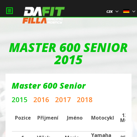
CZK
MASTER 600 SENIOR
2015
Master 600 Senior
2015
2016
2017
2018
13.5.
Pozice
Příjmení
Jméno
Motocykl
MOST
Yamaha