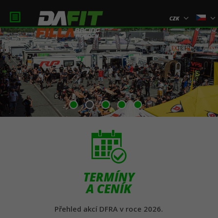
CZK
1
2
3
4
5
TERMÍNY
A CENÍK
Přehled akcí DFRA v roce 2026.