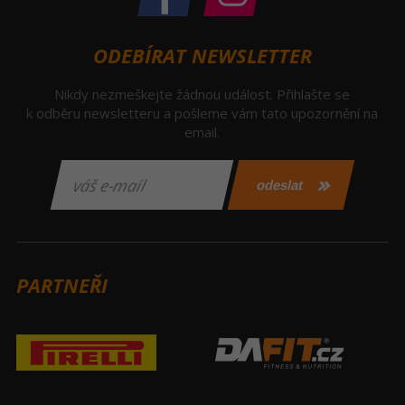
ODEBÍRAT NEWSLETTER
Nikdy nezmeškejte žádnou událost. Přihlašte se
k odběru newsletteru a pošleme vám tato upozornění na
email.
PARTNEŘI