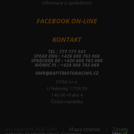
Informace o společnosti
FACEBOOK ON-LINE
KONTAKT
TEL : 777 771 541
SPEAK ENG : +420 608 763 068
SPRECHEN DE : +420 608 763 068
MÓWIĆ PL : +420 608 763 068
DMR@DAFITMOTORACING.CZ
DFRA s.r.o.
U Rakovky 1739/29
140 00 Praha 4
Česká republika
© Copyright 2026 Dafit
|
Mapa stránek
|
Zásady