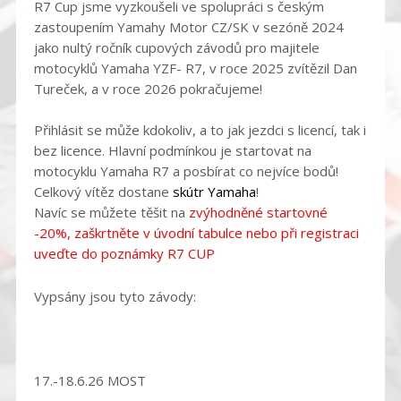
R7 Cup jsme vyzkoušeli ve spolupráci s českým
zastoupením Yamahy Motor CZ/SK v sezóně 2024
jako nultý ročník cupových závodů pro majitele
motocyklů Yamaha YZF- R7, v roce 2025 zvítězil Dan
Tureček, a v roce 2026 pokračujeme!
Přihlásit se může kdokoliv, a to jak jezdci s licencí, tak i
bez licence. Hlavní podmínkou je startovat na
motocyklu Yamaha R7 a posbírat co nejvíce bodů!
Celkový vítěz dostane
skútr Yamaha
!
Navíc se můžete těšit na
zvýhodněné startovné
-20%, zaškrtněte v úvodní tabulce nebo při registraci
uveďte do poznámky R7 CUP
Vypsány jsou tyto závody:
17.-18.6.26 MOST