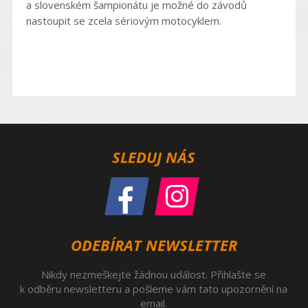
a slovenském šampionátu je možné do závodů
nastoupit se zcela sériovým motocyklem.
SLEDUJ NÁS
ODEBÍRAT NEWSLETTER
Nikdy nezmeškejte žádnou událost. Přihlašte se
k odběru newsletteru a pošleme vám tato upozornění na
email.