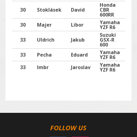
Honda
30
Stoklásek
David
CBR
600RR
Yamaha
30
Majer
Libor
YZF R6
Suzuki
33
Uldrich
Jakub
GSX-R
600
Yamaha
33
Pecha
Eduard
YZF R6
Yamaha
33
Imbr
Jaroslav
YZF R6
FOLLOW US