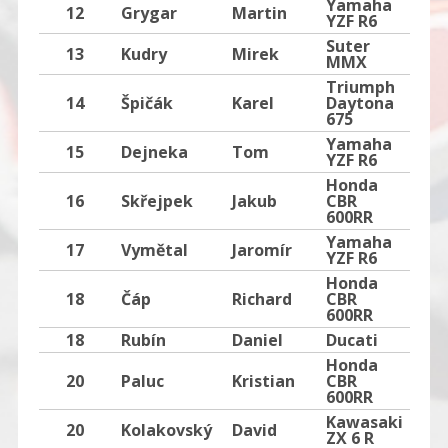
Yamaha
12
Grygar
Martin
8
YZF R6
Suter
13
Kudry
Mirek
6
MMX
Triumph
14
Špičák
Karel
Daytona
675
Yamaha
15
Dejneka
Tom
YZF R6
Honda
16
Skřejpek
Jakub
CBR
3
600RR
Yamaha
17
Vymětal
Jaromír
YZF R6
Honda
18
Čáp
Richard
CBR
9
600RR
18
Rubín
Daniel
Ducati
Honda
20
Paluc
Kristian
CBR
600RR
Kawasaki
20
Kolakovský
David
ZX 6 R