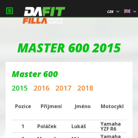
CZK
MASTER 600 2015
Master 600
2015
2016
2017
2018
13
Pozice
Příjmení
Jméno
Motocykl
MO
Yamaha
1
Poláček
Lukáš
16
YZF R6
Yamaha