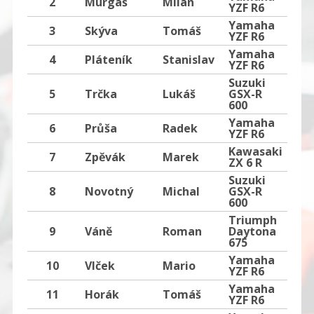
2
Murgaš
Milan
13
YZF R6
Yamaha
3
Skýva
Tomáš
25
YZF R6
Yamaha
4
Pláteník
Stanislav
11
YZF R6
Suzuki
5
Trčka
Lukáš
GSX-R
20
600
Yamaha
6
Průša
Radek
7
YZF R6
Kawasaki
7
Zpěvák
Marek
ZX 6 R
Suzuki
8
Novotný
Michal
GSX-R
10
600
Triumph
9
Váně
Roman
Daytona
675
Yamaha
10
Vlček
Mario
5
YZF R6
Yamaha
11
Horák
Tomáš
YZF R6