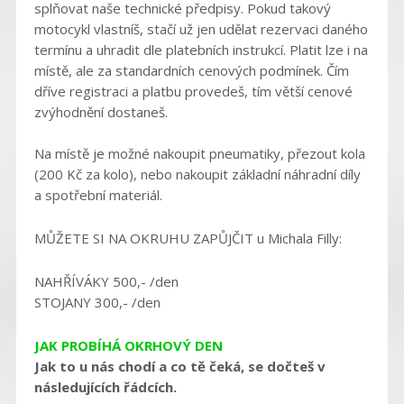
splňovat naše technické předpisy. Pokud takový
motocykl vlastníš, stačí už jen udělat rezervaci daného
termínu a uhradit dle platebních instrukcí. Platit lze i na
místě, ale za standardních cenových podmínek. Čím
dříve registraci a platbu provedeš, tím větší cenové
zvýhodnění dostaneš.
Na místě je možné nakoupit pneumatiky, přezout kola
(200 Kč za kolo), nebo nakoupit základní náhradní díly
a spotřební materiál.
MŮŽETE SI NA OKRUHU ZAPŮJČIT u Michala Filly:
NAHŘÍVÁKY 500,- /den
STOJANY 300,- /den
JAK PROBÍHÁ OKRHOVÝ DEN
Jak to u nás chodí a co tě čeká, se dočteš v
následujících řádcích.