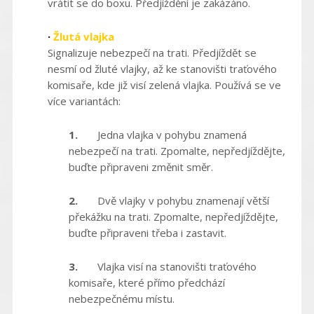
vrátit se do boxu. Předjíždění je zakázáno.
·
Žlutá vlajka
Signalizuje nebezpečí na trati. Předjíždět se
nesmí od žluté vlajky, až ke stanovišti traťového
komisaře, kde již visí zelená vlajka. Používá se ve
více variantách:
1.
Jedna vlajka v pohybu znamená
nebezpečí na trati. Zpomalte, nepředjíždějte,
buďte připraveni změnit směr.
2.
Dvě vlajky v pohybu znamenají větší
překážku na trati. Zpomalte, nepředjíždějte,
buďte připraveni třeba i zastavit.
3.
Vlajka visí na stanovišti traťového
komisaře, které přímo předchází
nebezpečnému místu.