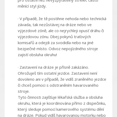
pro ostatní než nevyzpytatelný střelec často
měnící styl jízdy.
· V případě, že tě postihne nehoda nebo technická
závada, tak nezůstávej na dráze nebo ve
výjezdové zóně, ale co nejrychleji opusť dráhu či
výjezdovou zónu. Dbej pokynů traťových
komisařů a odejdi za svodidla nebo na jiné
bezpečné místo. Odvoz nepojízdného stroje
zajistí obsluha okruhu!
· Zastavení na dráze je přísně zakázáno.
Ohrožuješ tím ostatní jezdce. Zastavení není
dovoleno ani v případě, že vidíš zraněného jezdce
či chceš pomoci s odstraněním havarovaného
stroje.
Tyto činnosti zajišťuje lékařská služba a obsluha
okruhu, která je koordinována přímo z dispečinku,
který sleduje pomocí kamerového systému dění
na dráze. Pokud vidíš havarovanou motorku nebo