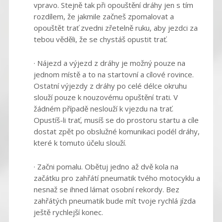
vpravo. Stejně tak při opouštění dráhy jen s tím
rozdílem, že jakmile začneš zpomalovat a
opouštět trať zvedni zřetelně ruku, aby jezdci za
tebou věděli, že se chystáš opustit trať.
· Nájezd a výjezd z dráhy je možný pouze na
jednom místě a to na startovní a cílové rovince.
Ostatní výjezdy z dráhy po celé délce okruhu
slouží pouze k nouzovému opuštění trati. V
žádném případě neslouží k vjezdu na trať.
Opustíš-li trať, musíš se do prostoru startu a cíle
dostat zpět po obslužné komunikaci podél dráhy,
které k tomuto účelu slouží.
· Začni pomalu. Obětuj jedno až dvě kola na
začátku pro zahřátí pneumatik tvého motocyklu a
nesnaž se ihned lámat osobní rekordy. Bez
zahřátých pneumatik bude mít tvoje rychlá jízda
ještě rychlejší konec.