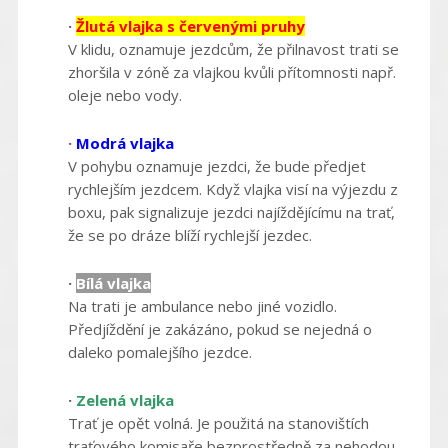
·
Žlutá vlajka s červenými pruhy
V klidu, oznamuje jezdcům, že přilnavost trati se
zhoršila v zóně za vlajkou kvůli přítomnosti např.
oleje nebo vody.
·
Modrá vlajka
V pohybu oznamuje jezdci, že bude předjet
rychlejším jezdcem. Když vlajka visí na výjezdu z
boxu, pak signalizuje jezdci najíždějícímu na trať,
že se po dráze blíží rychlejší jezdec.
·
Bílá vlajka
Na trati je ambulance nebo jiné vozidlo.
Předjíždění je zakázáno, pokud se nejedná o
daleko pomalejšího jezdce.
·
Zelená vlajka
Trať je opět volná. Je použitá na stanovištích
traťového komisaře bezprostředně za nehodou,