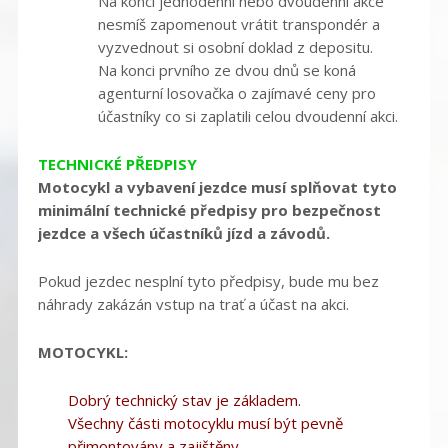
Na konci jednodenní nebo dvoudenní akce
nesmíš zapomenout vrátit transpondér a
vyzvednout si osobní doklad z depositu.
Na konci prvního ze dvou dnů se koná
agenturní losovačka o zajímavé ceny pro
účastníky co si zaplatili celou dvoudenní akci.
TECHNICKÉ PŘEDPISY
Motocykl a vybavení jezdce musí splňovat tyto
minimální technické předpisy pro bezpečnost
jezdce a všech účastníků jízd a závodů.
Pokud jezdec nesplní tyto předpisy, bude mu bez
náhrady zakázán vstup na trať a účast na akci.
MOTOCYKL:
Dobrý technický stav je základem.
Všechny části motocyklu musí být pevně
přimontovány a zajištěny.