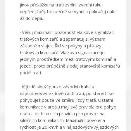
jinou překážku na trati zvolni, zvedni ruku,
nepředjížděj, bezpečně se vyhni a pokračuj dále
až do depa.
· Věnuj maximální pozornost vlajkové signalizaci
traťových komisařů a zapamatuj si význam
základních vlajek. Řiď se pokyny a příkazy
traťových komisařů. Vlajková signalizace je
jediným prostředkem mezi traťovými komisaři a
jezdci, proto průběžně sleduj stanoviště komisařů
podél trati.
· K jízdě slouží pouze závodní dráha a
nájezdové/výjezdové části trati, po kterých se
pohybuješ pouze ve směru jízdy tratě. Ostatní
komunikace v areálu mají svá pravidla pro pohyb
osob a platí na nich pravidla pro provoz na
silničních komunikacích. Maximální povolená
rychlost je 20 km/h a v nájezdových/výjezdových