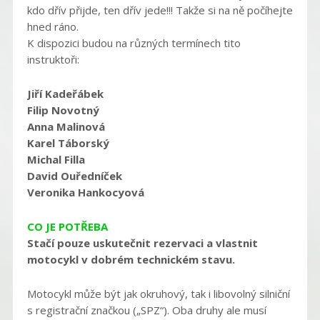
kdo dřív přijde, ten dřív jede!!! Takže si na ně počíhejte
hned ráno.
K dispozici budou na různých termínech tito
instruktoři:
Jiří Kadeřábek
Filip Novotný
Anna Malinová
Karel Táborský
Michal Filla
David Ouředníček
Veronika Hankocyová
CO JE POTŘEBA
Stačí pouze uskutečnit rezervaci a vlastnit
motocykl v dobrém technickém stavu.
Motocykl může být jak okruhový, tak i libovolný silniční
s registrační značkou („SPZ“). Oba druhy ale musí