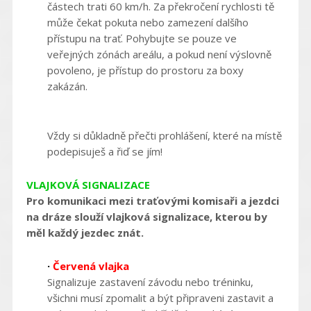
částech trati 60 km/h. Za překročení rychlosti tě
může čekat pokuta nebo zamezení dalšího
přístupu na trať. Pohybujte se pouze ve
veřejných zónách areálu, a pokud není výslovně
povoleno, je přístup do prostoru za boxy
zakázán.
Vždy si důkladně přečti prohlášení, které na místě
podepisuješ a řiď se jím!
VLAJKOVÁ SIGNALIZACE
Pro komunikaci mezi traťovými komisaři a jezdci
na dráze slouží vlajková signalizace, kterou by
měl každý jezdec znát.
·
Červená vlajka
Signalizuje zastavení závodu nebo tréninku,
všichni musí zpomalit a být připraveni zastavit a