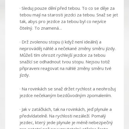
· Sleduj pouze dění před tebou. To co se děje za
tebou mají na starosti jezdci za tebou. Snaž se jet
tak, abys pro jezdce za tebou byl co nejvíce
čitelný. To znamená…
· Drž zvolenou stopu (i když není ideální) a
neprováděj náhlé a nečekané změny směru jízdy.
Můžeš tím ohrozit rychlejší jezdce za tebou
snažící se odhadnout tvou stopu. Nejsou totiž
připraveni reagovat na náhlé změny směru tvé
jízdy.
· Na rovinkách se snaž držet rychlost a neohrožuj
jezdce nečekaným bezdůvodným zpomalením.
· Jak v zatáčkách, tak na rovinkách, jeď plynule a
předvídatelně. Na rychlosti nezáleží. Pomalý
jezdec, který jede plynule je méně nebezpečný