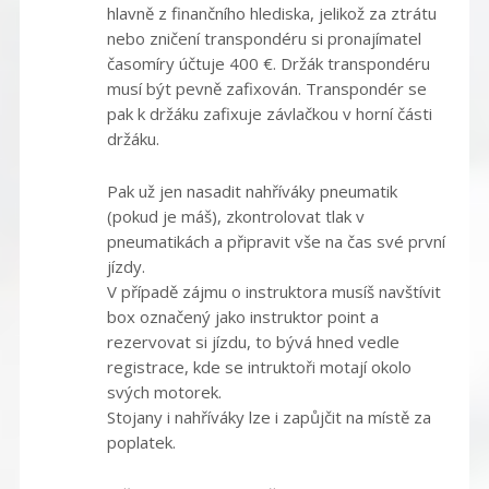
hlavně z finančního hlediska, jelikož za ztrátu
nebo zničení transpondéru si pronajímatel
časomíry účtuje 400 €. Držák transpondéru
musí být pevně zafixován. Transpondér se
pak k držáku zafixuje závlačkou v horní části
držáku.
Pak už jen nasadit nahříváky pneumatik
(pokud je máš), zkontrolovat tlak v
pneumatikách a připravit vše na čas své první
jízdy.
V případě zájmu o instruktora musíš navštívit
box označený jako instruktor point a
rezervovat si jízdu, to bývá hned vedle
registrace, kde se intruktoři motají okolo
svých motorek.
Stojany i nahříváky lze i zapůjčit na místě za
poplatek.