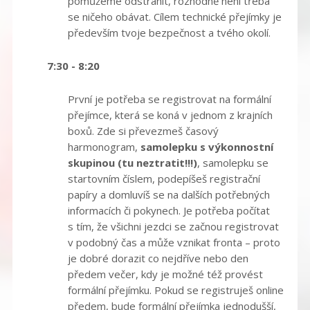
pomůžeme odstranit, rozhodně není třeba
se ničeho obávat. Cílem technické přejímky je
především tvoje bezpečnost a tvého okolí.
7:30 - 8:20
První je potřeba se registrovat na formální
přejímce, která se koná v jednom z krajních
boxů. Zde si převezmeš časový
harmonogram,
samolepku s výkonnostní
skupinou (tu neztratit!!!)
, samolepku se
startovním číslem, podepíšeš registrační
papíry a domluvíš se na dalších potřebných
informacích či pokynech. Je potřeba počítat
s tím, že všichni jezdci se začnou registrovat
v podobný čas a může vznikat fronta – proto
je dobré dorazit co nejdříve nebo den
předem večer, kdy je možné též provést
formální přejímku. Pokud se registruješ online
předem, bude formální přejímka jednodušší,