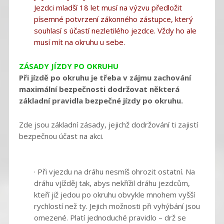
Jezdci mladší 18 let musí na výzvu předložit
písemné potvrzení zákonného zástupce, který
souhlasí s účastí nezletilého jezdce. Vždy ho ale
musí mít na okruhu u sebe.
ZÁSADY JÍZDY PO OKRUHU
Při jízdě po okruhu je třeba v zájmu zachování
maximální bezpečnosti dodržovat některá
základní pravidla bezpečné jízdy po okruhu.
Zde jsou základní zásady, jejichž dodržování ti zajistí
bezpečnou účast na akci.
· Při vjezdu na dráhu nesmíš ohrozit ostatní. Na
dráhu vjížděj tak, abys nekřížil dráhu jezdcům,
kteří již jedou po okruhu obvykle mnohem vyšší
rychlostí než ty. Jejich možnosti při vyhýbání jsou
omezené. Platí jednoduché pravidlo – drž se