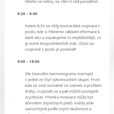
Ničeho se neboj, se vším ti rádi poradíme!
8:20 – 8:40
Kolem 8:30 se vždy koná krátká rozprava s
jezdci, kde si řekneme základní informace k
dané akci a zopakujeme to nejdůležitější, co
je nutné bezpodmínečně znát. Účast na
rozpravě s jezdci je povinná!!!
9:00 – 18:00
Dle časového harmonogramu startuješ
v jedné ze čtyř výkonnostních skupin. První
kola se snaž seznámit se stavem a profilem
dráhy, rozjezdit se a pak můžeš postupně
zrychlovat. Přemíra motivace může být
důvodem zbytečných pádů. Každý jede
samozřejmě podle svých zkušeností a