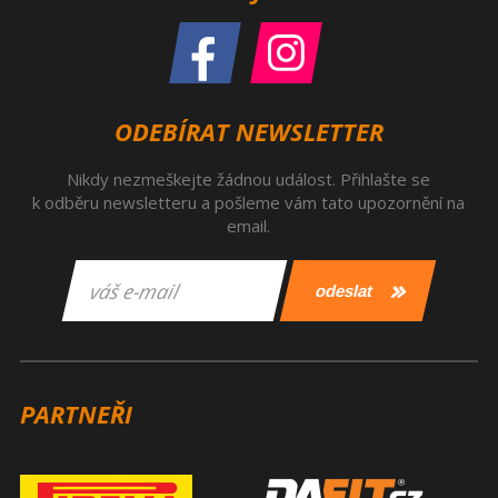
ODEBÍRAT NEWSLETTER
Nikdy nezmeškejte žádnou událost. Přihlašte se
k odběru newsletteru a pošleme vám tato upozornění na
email.
PARTNEŘI