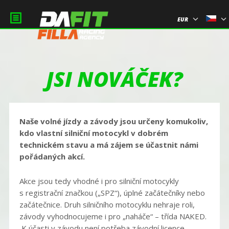
EUR
JSI NOVÁČEK?
Naše volné jízdy a závody jsou určeny komukoliv,
kdo vlastní silniční motocykl v dobrém
technickém stavu a má zájem se účastnit námi
pořádaných akcí.
Akce jsou tedy vhodné i pro silniční motocykly
s registrační značkou („SPZ“), úplné začátečníky nebo
začátečnice. Druh silničního motocyklu nehraje roli,
závody vyhodnocujeme i pro „naháče“ – třída NAKED.
K účasti v závodu není potřeba závodní licence –